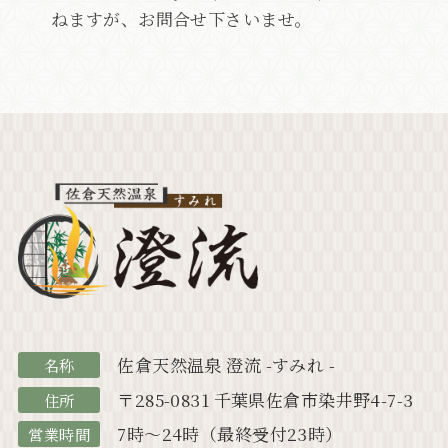
ねますが、お問合せ下さいませ。
佐倉天然温泉 澄流 -すみれ -
名称
〒285-0831 千葉県佐倉市染井野4-7-3
住所
7時～24時（最終受付23時）
営業時間